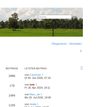
E
S
r
u
w
c
e
h
i
e
t
e
r
t
e
S
Registrieren
Anmelden
u
c
h
S
e
u
c
h
BEITRÄGE
LETZTER BEITRAG
e
N
von
Caveman
2886
e
Di 30. Jun 2026, 07:16
u
e
N
von
tom
179
s
e
Fr 26. Apr 2024, 19:11
t
u
e
e
N
r
von
Marc_de
1484
s
e
B
Mo 20. Jul 2026, 19:06
t
u
e
e
e
i
N
r
von
Andia
1165
s
t
e
B