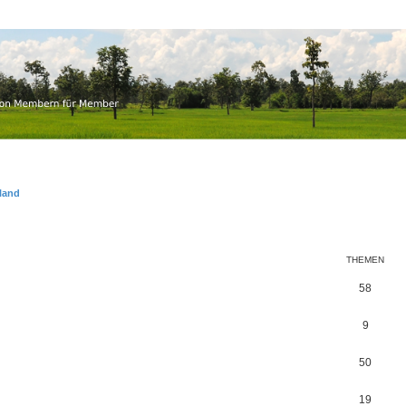
.ch
r Member
iland
THEMEN
58
9
50
19