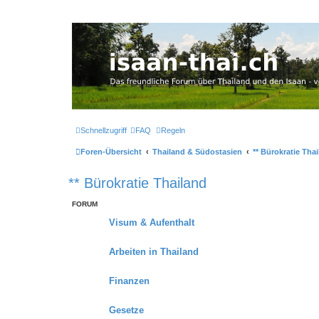
Thailand & Isaan Forum - isaan-thai
Das freundliche Forum über Thailand und den Isaan - von Membern fü
Schnellzugriff
FAQ
Regeln
Foren-Übersicht
Thailand & Südostasien
** Bürokratie Tha
** Bürokratie Thailand
FORUM
Visum & Aufenthalt
Arbeiten in Thailand
Finanzen
Gesetze