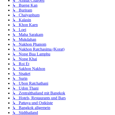
↳ Amnat Charoen
↳ Bueng Kan
↳ Buriram
↳ Chaiyaphum
↳ Kalasin
↳ Khon Kaen
↳ Loei
↳ Maha Sarakam
↳ Mukdahan
↳ Nakhon Phanom
↳ Nakhon Ratchasima (Korat)
↳ Nong Bua Lamphu
↳ Nong Khai
↳ Roi Et
↳ Sakhon Nakhon
↳ Sisaket
↳ Surin
↳ Ubon Ratchathani
↳ Udon Thani
↳ Zentralthailand mit Bangkok
↳ Hotels, Restaurants und Bars
↳ Pattaya und Ostküste
↳ Bangkok allgemein
↳ Südthailand