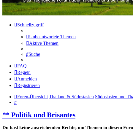
Schnellzugriff
Unbeantwortete Themen
Aktive Themen
Suche
FAQ
Regeln
Anmelden
Registrieren
Foren-Übersicht
Thailand & Südostasien
Südostasien und Tha
Suche
** Politik und Brisantes
Du hast keine ausreichenden Rechte, um Themen in diesem Forum