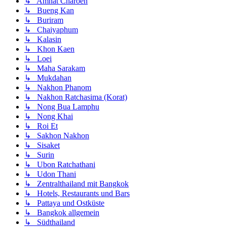
↳ Amnat Charoen
↳ Bueng Kan
↳ Buriram
↳ Chaiyaphum
↳ Kalasin
↳ Khon Kaen
↳ Loei
↳ Maha Sarakam
↳ Mukdahan
↳ Nakhon Phanom
↳ Nakhon Ratchasima (Korat)
↳ Nong Bua Lamphu
↳ Nong Khai
↳ Roi Et
↳ Sakhon Nakhon
↳ Sisaket
↳ Surin
↳ Ubon Ratchathani
↳ Udon Thani
↳ Zentralthailand mit Bangkok
↳ Hotels, Restaurants und Bars
↳ Pattaya und Ostküste
↳ Bangkok allgemein
↳ Südthailand