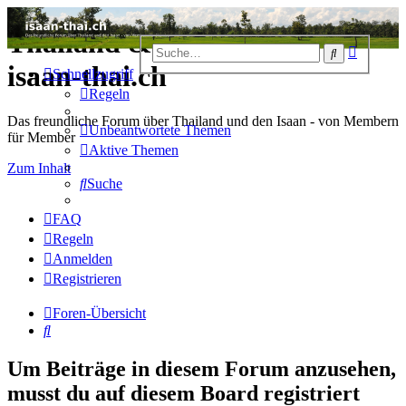
Thailand & Isaan Forum -
Erweiter
Suche
Suche
isaan-thai.ch
Schnellzugriff
Regeln
Das freundliche Forum über Thailand und den Isaan - von Membern
Unbeantwortete Themen
für Member
Aktive Themen
Zum Inhalt
Suche
FAQ
Regeln
Anmelden
Registrieren
Foren-Übersicht
Suche
Um Beiträge in diesem Forum anzusehen,
musst du auf diesem Board registriert