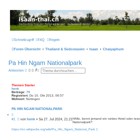
Thailand & Isaan Forum - isaan-thai.ch
Das freundliche Forum über Thailand und den Isaan - von Membern für Member
Schnellzugriff
FAQ
Regeln
Foren-Übersicht
Thailand & Südostasien
Isaan
Chaiyaphum
Pa Hin Ngam Nationalpark
S
E
Antworten
u
r
c
w
h
e
e
i
Themen Starter
t
henk
e
Beiträge:
79
Registriert:
Do 10. Okt 2013, 06:57
r
Wohnort:
Nürtingen
t
e
S
PA HIN NGAM NATIONALPARK
u
c
h
B
HAllo, kennt jemand ein nettes Hotel oder re
#1
von
henk
»
Sa 27. Jul 2024, 21:21
e
Nationalpark?
e
i
https://en.wikipedia.org/wiki/Pa_Hin_Ngam_National_Park
t
r