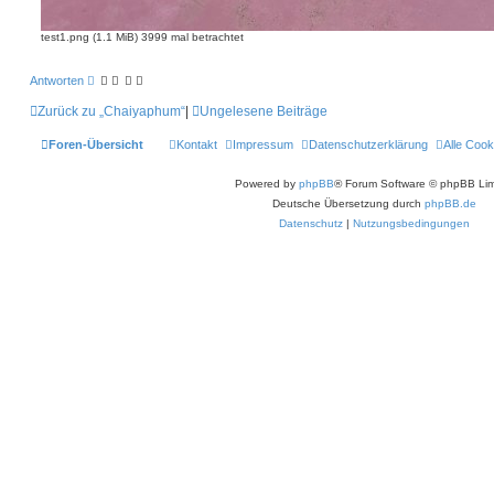
test1.png (1.1 MiB) 3999 mal betrachtet
Antworten
Zurück zu „Chaiyaphum“
|
Ungelesene Beiträge
Foren-Übersicht
Kontakt
Impressum
Datenschutzerklärung
Alle Cook
Powered by
phpBB
® Forum Software © phpBB Lim
Deutsche Übersetzung durch
phpBB.de
Datenschutz
|
Nutzungsbedingungen