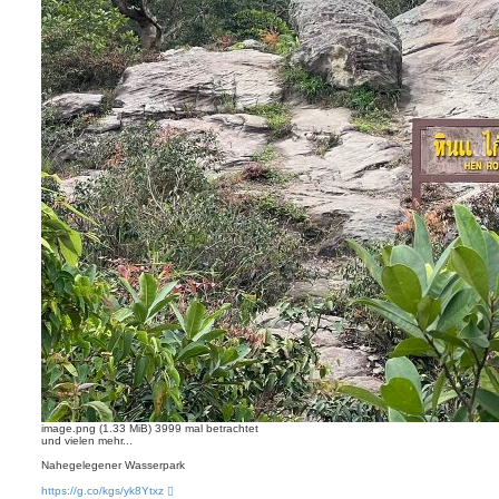
image.png (1.33 MiB) 3999 mal betrachtet
und vielen mehr...
Nahegelegener Wasserpark
https://g.co/kgs/yk8Ytxz