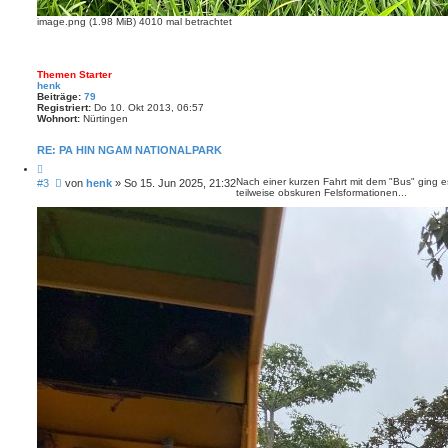
image.png (1.98 MiB) 4010 mal betrachtet
Themen Starter
henk
Beiträge:
79
Registriert:
Do 10. Okt 2013, 06:57
Wohnort:
Nürtingen
RE: PA HIN NGAM NATIONALPARK
B
Nach einer kurzen Fahrt mit dem "Bus" ging e
#3
von
henk
»
So 15. Jun 2025, 21:32
teilweise obskuren Felsformationen...
e
i
t
r
a
g