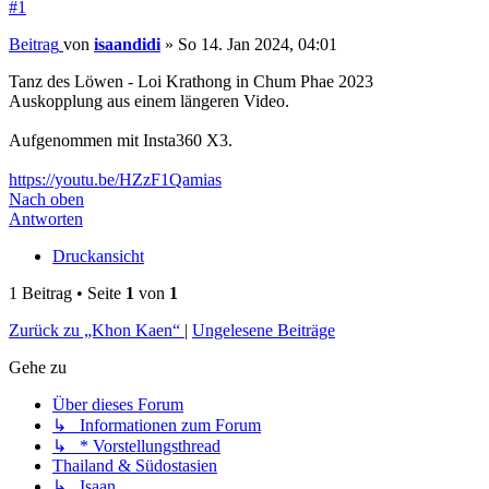
#1
Beitrag
von
isaandidi
»
So 14. Jan 2024, 04:01
Tanz des Löwen - Loi Krathong in Chum Phae 2023
Auskopplung aus einem längeren Video.
Aufgenommen mit Insta360 X3.
https://youtu.be/HZzF1Qamias
Nach oben
Antworten
Druckansicht
1 Beitrag • Seite
1
von
1
Zurück zu „Khon Kaen“
|
Ungelesene Beiträge
Gehe zu
Über dieses Forum
↳ Informationen zum Forum
↳ * Vorstellungsthread
Thailand & Südostasien
↳ Isaan