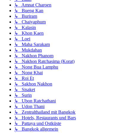
↳ Amnat Charoen
↳ Bueng Kan
↳ Buriram
↳ Chaiyaphum
↳ Kalasin
↳ Khon Kaen
↳ Loei
↳ Maha Sarakam
↳ Mukdahan
↳ Nakhon Phanom
↳ Nakhon Ratchasima (Korat)
↳ Nong Bua Lamphu
↳ Nong Khai
↳ Roi Et
↳ Sakhon Nakhon
↳ Sisaket
↳ Surin
↳ Ubon Ratchathani
↳ Udon Thani
↳ Zentralthailand mit Bangkok
↳ Hotels, Restaurants und Bars
↳ Pattaya und Ostküste
↳ Bangkok allgemein