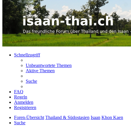
Schnellzugriff
Unbeantwortete Themen
Aktive Themen
Suche
FAQ
Regeln
Anmelden
Registrieren
Foren-Übersicht
Thailand & Südostasien
Isaan
Khon Kaen
Suche