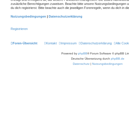
zusätzliche Berechtigungen zuweisen. Beachte bitte unsere Nutzungsbedingungen 
du dich registrierst. Bitte beachte auch die jeweiligen Forenregeln, wenn du dich in 
Nutzungsbedingungen
|
Datenschutzerklärung
Registrieren
Foren-Übersicht
Kontakt
Impressum
Datenschutzerklärung
Alle Cook
Powered by
phpBB
® Forum Software © phpBB Lim
Deutsche Übersetzung durch
phpBB.de
Datenschutz
|
Nutzungsbedingungen