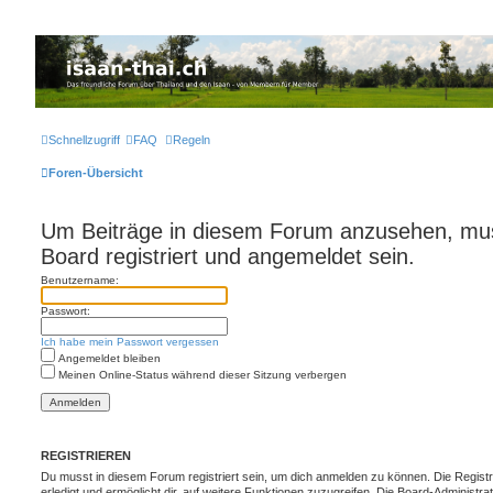
Thailand & Isaan Forum - isaan-thai.ch
Das freundliche Forum über Thailand und den Isaan - von Membern für Member
Schnellzugriff
FAQ
Regeln
Foren-Übersicht
Um Beiträge in diesem Forum anzusehen, mus
Board registriert und angemeldet sein.
Benutzername:
Passwort:
Ich habe mein Passwort vergessen
Angemeldet bleiben
Meinen Online-Status während dieser Sitzung verbergen
REGISTRIEREN
Du musst in diesem Forum registriert sein, um dich anmelden zu können. Die Registr
erledigt und ermöglicht dir, auf weitere Funktionen zuzugreifen. Die Board-Administra